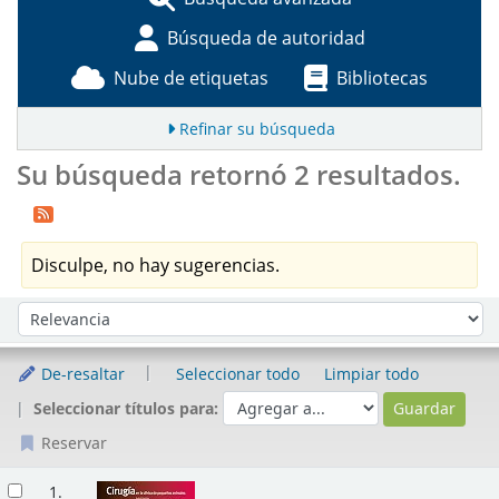
Búsqueda de autoridad
Nube de etiquetas
Bibliotecas
Refinar su búsqueda
Su búsqueda retornó 2 resultados.
Disculpe, no hay sugerencias.
Ordenar
Ordenar por:
De-resaltar
Seleccionar todo
Limpiar todo
Seleccionar títulos para:
Reservar
Resultados
1.