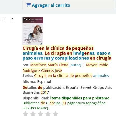
Agregar al carrito
2.
Cirugía
en
la
clínica
de
pequeños
animales.
La
cirugía
en
imág
en
es, paso a
paso errores y complicaciones
en
cirugía
por
Martínez,
María
El
en
a
[autor]
Meyer,
Pablo
Rodríguez
Gómez,
José
Series
Cirugía
en
la
clínica
de
pequeños
animales
Idioma:
Español
De
talles
de
publicación:
España:
Servet, Grupo Asís
Biomedia,
2
0
1
7
Disponibilidad:
Ítems disponibles para préstamo:
Biblioteca
de
Ci
en
cias
(
1
)
Signatura topográfica:
636.089 MARc
.