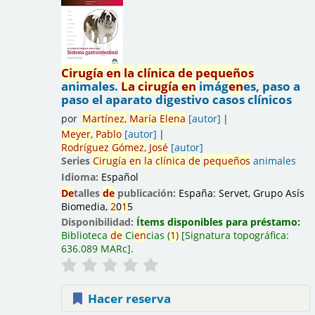
Cirugía
en
la
clínica
de
pequeños
animales.
La
cirugía
en
imág
en
es, paso a
paso el aparato digestivo casos clínicos
por
Martínez,
María
El
en
a
[autor]
Meyer,
Pablo
[autor]
Rodríguez
Gómez,
José
[autor]
Series
Cirugía
en
la
clínica
de
pequeños
animales
Idioma:
Español
De
talles
de
publicación:
España:
Servet, Grupo Asís
Biomedia,
2
0
1
5
Disponibilidad:
Ítems disponibles para préstamo:
Biblioteca
de
Ci
en
cias
(
1
)
Signatura topográfica:
636.089 MARc
.
Hacer reserva