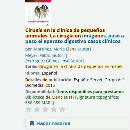
Cirugía
en
la
clínica
de
pequeños
animales
.
La
cirugía
en
imág
en
es, paso a
paso el aparato digestivo casos clínicos
por
Martínez, María El
en
a
[autor]
Meyer, Pablo
[autor]
Rodríguez Gómez, José
[autor]
Series
Cirugía
en
la
clínica
de
pequeños
animales
Idioma:
Español
De
talles
de
publicación:
España:
Servet, Grupo Asís
Biomedia,
2
0
1
5
Disponibilidad:
Ítems disponibles para préstamo:
Biblioteca
de
Ci
en
cias
(
1
)
Signatura topográfica:
636.089 MARc
.
Hacer reserva