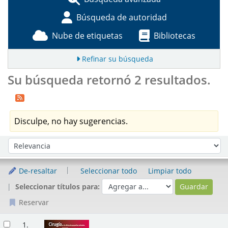
Búsqueda de autoridad
Nube de etiquetas
Bibliotecas
Refinar su búsqueda
Su búsqueda retornó 2 resultados.
Disculpe, no hay sugerencias.
Ordenar
Ordenar por:
De-resaltar
Seleccionar todo
Limpiar todo
Seleccionar títulos para:
Reservar
Resultados
1.