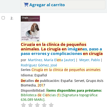
Agregar al carrito
2.
Cirugía
en
la
clínica
de
pequeños
animales
.
La
cirugía
en
imág
en
es, paso a
paso errores y complicaciones
en
cirugía
por
Martínez, María El
en
a
[autor]
Meyer, Pablo
Rodríguez Gómez, José
Series
Cirugía
en
la
clínica
de
pequeños
animales
Idioma:
Español
De
talles
de
publicación:
España:
Servet, Grupo Asís
Biomedia,
2
0
1
7
Disponibilidad:
Ítems disponibles para préstamo:
Biblioteca
de
Ci
en
cias
(
1
)
Signatura topográfica:
636.089 MARc
.