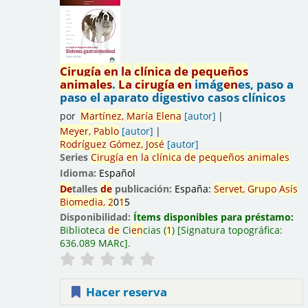
Cirugía
en
la
clínica
de
pequeños
animales
.
La
cirugía
en
imág
en
es, paso a
paso el aparato digestivo casos clínicos
por
Martínez,
María
El
en
a
[autor]
Meyer,
Pablo
[autor]
Rodríguez
Gómez,
José
[autor]
Series
Cirugía
en
la
clínica
de
pequeños
animales
Idioma:
Español
De
talles
de
publicación:
España:
Servet,
Grupo
Asís
Biomedia,
2
0
1
5
Disponibilidad:
Ítems disponibles para préstamo:
Biblioteca
de
Ci
en
cias
(
1
)
Signatura topográfica:
636.089 MARc
.
Hacer reserva