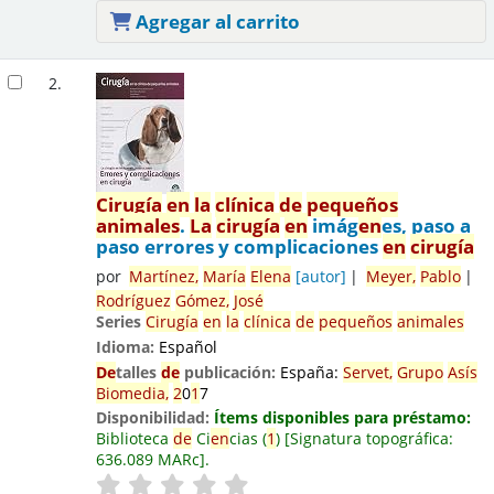
Agregar al carrito
2.
Cirugía
en
la
clínica
de
pequeños
animales
.
La
cirugía
en
imág
en
es, paso a
paso errores y complicaciones
en
cirugía
por
Martínez,
María
El
en
a
[autor]
Meyer,
Pablo
Rodríguez
Gómez,
José
Series
Cirugía
en
la
clínica
de
pequeños
animales
Idioma:
Español
De
talles
de
publicación:
España:
Servet,
Grupo
Asís
Biomedia,
2
0
1
7
Disponibilidad:
Ítems disponibles para préstamo:
Biblioteca
de
Ci
en
cias
(
1
)
Signatura topográfica:
636.089 MARc
.