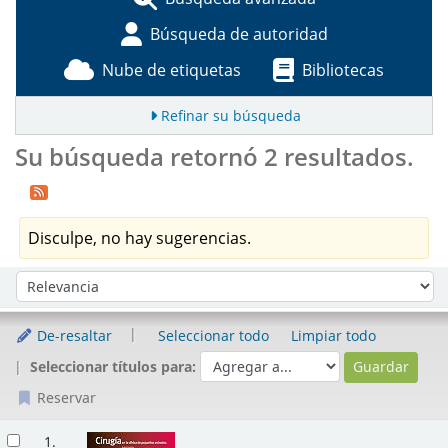
Búsqueda de autoridad
Nube de etiquetas
Bibliotecas
Refinar su búsqueda
Su búsqueda retornó 2 resultados.
Disculpe, no hay sugerencias.
Ordenar
Ordenar por:
De-resaltar
Seleccionar todo
Limpiar todo
Seleccionar títulos para:
Reservar
Resultados
1.