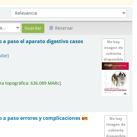
Ordenar por:
Reservar
o a paso el aparato digestivo casos
No hay
imagen de
cubierta
utor]
disponible
ra topográfica:
636.089 MARc
.
o a paso errores y complicaciones
en
No hay
imagen de
cubierta
disponible