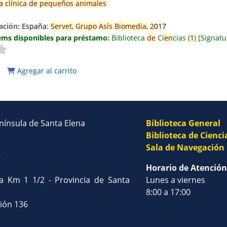
a
clínica
de
pequeños
animales
ación:
España:
Servet,
Grupo
Asís
Biomedia,
2
0
1
7
ems disponibles para préstamo:
Biblioteca
de
Ci
en
cias
(
1
)
Signatu
Agregar al carrito
enínsula de Santa Elena
Biblioteca General
Biblioteca de Cienci
Sala de Navegación
8
Horario de Atención
na Km 1 1/2 - Provincia de Santa
Lunes a viernes
8:00 a 17:00
sión 136