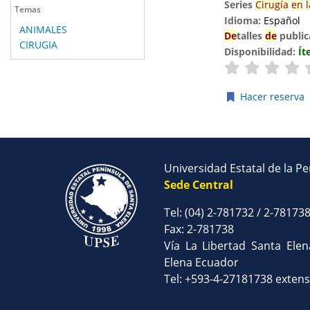
Series
Cirugía
en
l
Temas
Idioma:
Español
ANIMALES
De
talles
de
public
CIRUGIA
Disponibilidad:
Ít
Hacer reserva
Páginas
Universidad Estatal de la P
Sede Central
Tel: (04) 2-781732 / 2-78173
Fax: 2-781738
Vía La Libertad Santa Ele
Elena Ecuador
Tel: +593-4-27181738 exten