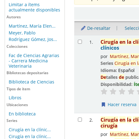
Limitar a ítems
actualmente disponibles
Ordenar
Autores
Martínez, María Elen...
De-resaltar
Selecc
Meyer, Pablo
Resultados
Rodríguez Gómez, Jos...
Cirugía
en
la
cl
1.
Colecciones
clínicos
Fac de Ciencias Agrarias
por
Martínez,
Mar
- Carrera Medicina
Series
Cirugía
en
l
Veterinaria
Idioma:
Español
Bibliotecas depositarias
De
talles
de
public
Biblioteca de Ciencias
Disponibilidad:
Ít
Tipos de ítem
Libros
Hacer reserva
Ubicaciones
En biblioteca
Cirugía
en
la
cl
2.
Series
cirugía
Cirugía en la clínic...
por
Martínez,
Mar
Cirugía en la clínic...