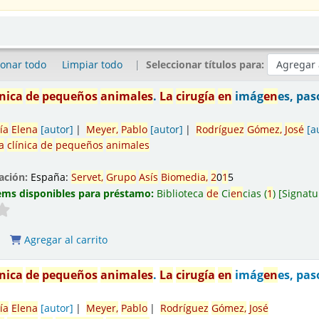
ionar todo
Limpiar todo
Seleccionar títulos para:
ínica
de
pequeños
animales
.
La
cirugía
en
imág
en
es, pas
ía
El
en
a
[autor]
Meyer,
Pablo
[autor]
Rodríguez
Gómez,
José
[a
a
clínica
de
pequeños
animales
ación:
España:
Servet,
Grupo
Asís
Biomedia,
2
0
1
5
ems disponibles para préstamo:
Biblioteca
de
Ci
en
cias
(
1
)
Signatu
Agregar al carrito
ínica
de
pequeños
animales
.
La
cirugía
en
imág
en
es, pas
ía
El
en
a
[autor]
Meyer,
Pablo
Rodríguez
Gómez,
José