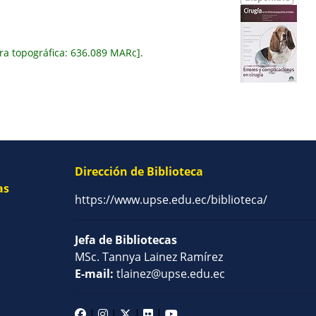
ra topográfica:
636.089 MARc
.
Dirección de Biblioteca
as
https://www.upse.edu.ec/biblioteca/
Jefa de Bibliotecas
MSc. Tannya Lainez Ramírez
E-mail:
tlainez@upse.edu.ec
|
|
|
|