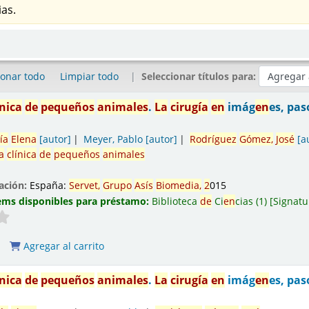
as.
ionar todo
Limpiar todo
Seleccionar títulos para:
ínica
de
pequeños
animales
.
La
cirugía
en
imág
en
es, pas
ía
El
en
a
[autor]
Meyer, Pablo
[autor]
Rodríguez
Gómez,
José
[a
a
clínica
de
pequeños
animales
ación:
España:
Servet,
Grupo
Asís
Biomedia,
2
015
ems disponibles para préstamo:
Biblioteca
de
Ci
en
cias
(1)
Signatu
Agregar al carrito
ínica
de
pequeños
animales
.
La
cirugía
en
imág
en
es, pas