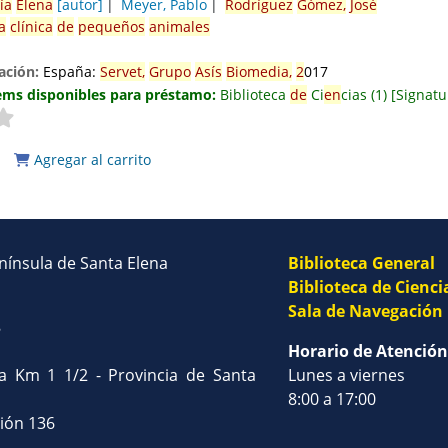
ía
El
en
a
[autor]
Meyer, Pablo
Rodríguez
Gómez,
José
a
clínica
de
pequeños
animales
ación:
España:
Servet,
Grupo
Asís
Biomedia,
2
017
ems disponibles para préstamo:
Biblioteca
de
Ci
en
cias
(1)
Signatu
Agregar al carrito
enínsula de Santa Elena
Biblioteca General
Biblioteca de Cienci
Sala de Navegación
8
Horario de Atención
na Km 1 1/2 - Provincia de Santa
Lunes a viernes
8:00 a 17:00
sión 136