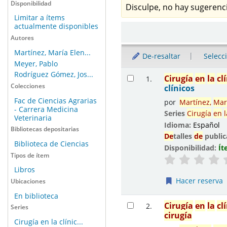
Disponibilidad
Disculpe, no hay sugerenci
Limitar a ítems
actualmente disponibles
Ordenar
Autores
Martínez, María Elen...
De-resaltar
Selecc
Meyer, Pablo
Resultados
Rodríguez Gómez, Jos...
Cirugía
en
la
cl
1.
Colecciones
clínicos
Fac de Ciencias Agrarias
por
Martínez,
Mar
- Carrera Medicina
Series
Cirugía
en
l
Veterinaria
Idioma:
Español
Bibliotecas depositarias
De
talles
de
public
Biblioteca de Ciencias
Disponibilidad:
Ít
Tipos de ítem
Libros
Hacer reserva
Ubicaciones
En biblioteca
Cirugía
en
la
cl
2.
Series
cirugía
Cirugía en la clínic...