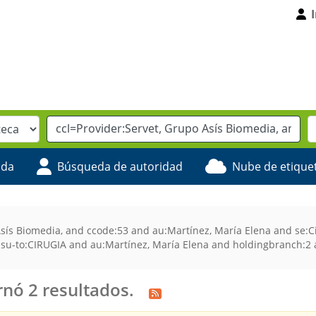
ada
Búsqueda de autoridad
Nube de etique
sís Biomedia, and ccode:53 and au:Martínez, María Elena and se:C
 su-to:CIRUGIA and au:Martínez, María Elena and holdingbranch:2
nó 2 resultados.