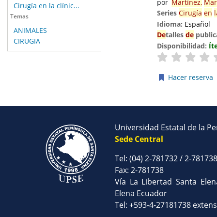
por
Martínez,
Mar
Cirugía en la clínic...
Series
Cirugía
en
l
Temas
Idioma:
Español
ANIMALES
De
talles
de
public
CIRUGIA
Disponibilidad:
Ít
Hacer reserva
Páginas
Universidad Estatal de la P
Sede Central
Tel: (04) 2-781732 / 2-78173
Fax: 2-781738
Vía La Libertad Santa Ele
Elena Ecuador
Tel: +593-4-27181738 exten