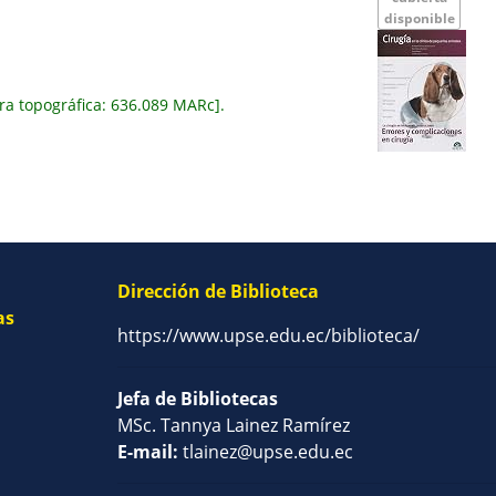
disponible
ra topográfica:
636.089 MARc
.
Dirección de Biblioteca
as
https://www.upse.edu.ec/biblioteca/
Jefa de Bibliotecas
MSc. Tannya Lainez Ramírez
E-mail:
tlainez@upse.edu.ec