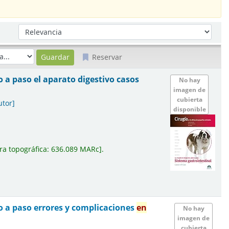
Ordenar por:
Reservar
o a paso el aparato digestivo casos
No hay
imagen de
cubierta
utor]
disponible
ra topográfica:
636.089 MARc
.
o a paso errores y complicaciones
en
No hay
imagen de
cubierta