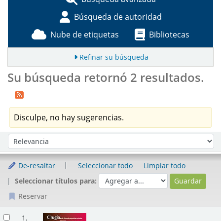
Búsqueda de autoridad
Nube de etiquetas
Bibliotecas
Refinar su búsqueda
Su búsqueda retornó 2 resultados.
Disculpe, no hay sugerencias.
Ordenar
Ordenar por:
De-resaltar
Seleccionar todo
Limpiar todo
Seleccionar títulos para:
Reservar
Resultados
1.