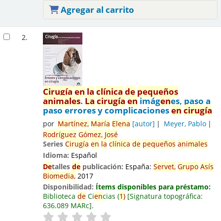
Agregar al carrito
2.
Cirugía
en
la
clínica
de
pequeños
animales
.
La
cirugía
en
imág
en
es, paso a
paso errores y complicaciones
en
cirugía
por
Martínez,
María
El
en
a
[autor]
Meyer, Pablo
Rodríguez
Gómez,
José
Series
Cirugía
en
la
clínica
de
pequeños
animales
Idioma:
Español
De
talles
de
publicación:
España:
Servet,
Grupo
Asís
Biomedia,
2017
Disponibilidad:
Ítems disponibles para préstamo:
Biblioteca
de
Ci
en
cias
(
1)
Signatura topográfica:
636.089 MARc
.