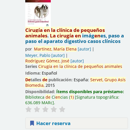
Cirugía
en
la
clínica
de
pequeños
animales
.
La
cirugía
en
imág
en
es, paso a
paso el aparato digestivo casos clínicos
por
Martínez,
María
El
en
a
[autor]
Meyer, Pablo
[autor]
Rodríguez
Gómez,
José
[autor]
Series
Cirugía
en
la
clínica
de
pequeños
animales
Idioma:
Español
De
talles
de
publicación:
España:
Servet,
Grupo
Asís
Biomedia,
2015
Disponibilidad:
Ítems disponibles para préstamo:
Biblioteca
de
Ci
en
cias
(
1)
Signatura topográfica:
636.089 MARc
.
Hacer reserva