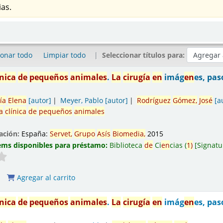
as.
ionar todo
Limpiar todo
Seleccionar títulos para:
ínica
de
pequeños
animales
.
La
cirugía
en
imág
en
es, pas
ía
El
en
a
[autor]
Meyer, Pablo
[autor]
Rodríguez
Gómez,
José
[a
a
clínica
de
pequeños
animales
ación:
España:
Servet,
Grupo
Asís
Biomedia,
2015
ems disponibles para préstamo:
Biblioteca
de
Ci
en
cias
(
1)
Signatu
Agregar al carrito
ínica
de
pequeños
animales
.
La
cirugía
en
imág
en
es, pas