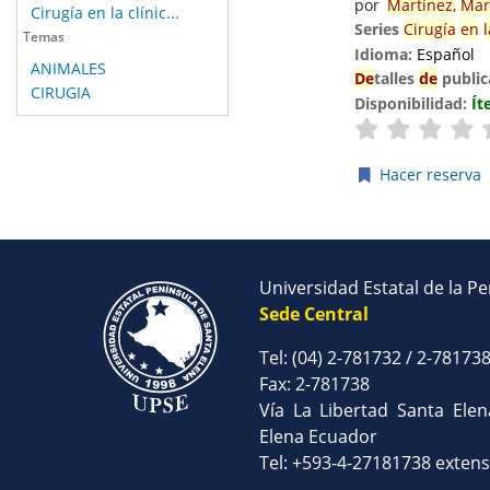
por
Martínez,
Mar
Cirugía en la clínic...
Series
Cirugía
en
l
Temas
Idioma:
Español
ANIMALES
De
talles
de
public
CIRUGIA
Disponibilidad:
Ít
Hacer reserva
Páginas
Universidad Estatal de la P
Sede Central
Tel: (04) 2-781732 / 2-78173
Fax: 2-781738
Vía La Libertad Santa Ele
Elena Ecuador
Tel: +593-4-27181738 exten