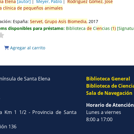
ía
El
en
a
[autor]
Meyer, Pablo
Rodríguez
Gómez,
José
a
clínica
de
pequeños
animales
ación:
España:
Servet,
Grupo
Asís
Biomedia,
2017
ems disponibles para préstamo:
Biblioteca
de
Ci
en
cias
(
1)
Signatu
Agregar al carrito
enínsula de Santa Elena
Biblioteca General
Biblioteca de Cienci
Sala de Navegación
8
Horario de Atención
na Km 1 1/2 - Provincia de Santa
Lunes a viernes
8:00 a 17:00
sión 136