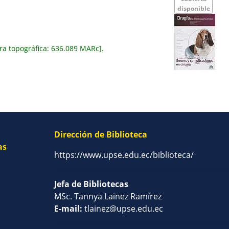
disponible
ra topográfica:
636.089 MARc
.
Dirección de Biblioteca
as
https://www.upse.edu.ec/biblioteca/
Jefa de Bibliotecas
MSc. Tannya Lainez Ramírez
E-mail:
tlainez@upse.edu.ec