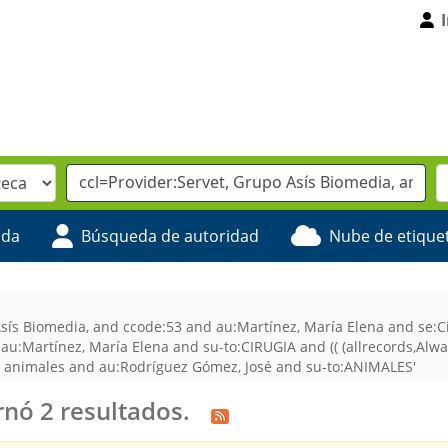
ada
Búsqueda de autoridad
Nube de etique
sís Biomedia, and ccode:53 and au:Martínez, María Elena and se:C
u:Martínez, María Elena and su-to:CIRUGIA and (( (allrecords,Alwa
ños animales and au:Rodríguez Gómez, José and su-to:ANIMALES'
nó 2 resultados.