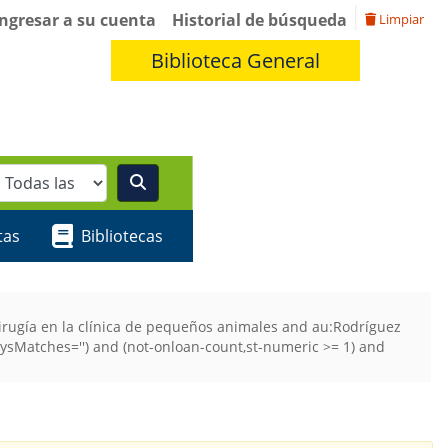
Ingresar a su cuenta
Historial de búsqueda
Limpiar
Biblioteca General
tas
Bibliotecas
irugía en la clínica de pequeños animales and au:Rodríguez
ysMatches='') and (not-onloan-count,st-numeric >= 1) and