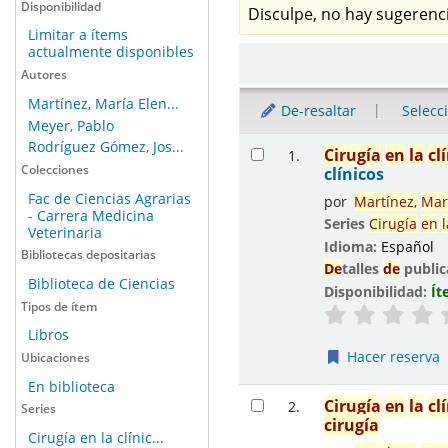
Disponibilidad
Disculpe, no hay sugerenci
Limitar a ítems
actualmente disponibles
Ordenar
Autores
Martínez, María Elen...
De-resaltar
Selecc
Meyer, Pablo
Resultados
Rodríguez Gómez, Jos...
Cirugía
en
la
cl
1.
Colecciones
clínicos
Fac de Ciencias Agrarias
por
Martínez,
Mar
- Carrera Medicina
Series
Cirugía
en
l
Veterinaria
Idioma:
Español
Bibliotecas depositarias
De
talles
de
public
Biblioteca de Ciencias
Disponibilidad:
Ít
Tipos de ítem
Libros
Hacer reserva
Ubicaciones
En biblioteca
Cirugía
en
la
cl
2.
Series
cirugía
Cirugía en la clínic...