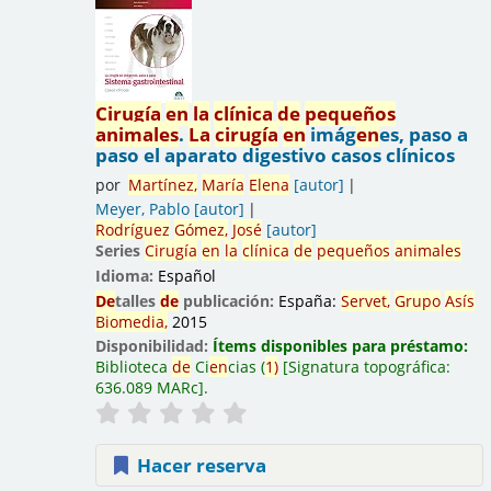
Cirugía
en
la
clínica
de
pequeños
animales
.
La
cirugía
en
imág
en
es, paso a
paso el aparato digestivo casos clínicos
por
Martínez,
María
El
en
a
[autor]
Meyer, Pablo
[autor]
Rodríguez
Gómez,
José
[autor]
Series
Cirugía
en
la
clínica
de
pequeños
animales
Idioma:
Español
De
talles
de
publicación:
España:
Servet,
Grupo
Asís
Biomedia,
2015
Disponibilidad:
Ítems disponibles para préstamo:
Biblioteca
de
Ci
en
cias
(
1)
Signatura topográfica:
636.089 MARc
.
Hacer reserva