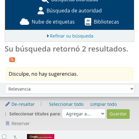
Búsqueda de autoridad
Nube de etiquetas
Bibliotecas
Refinar su búsqueda
Su búsqueda retornó 2 resultados.
Disculpe, no hay sugerencias.
Ordenar
Ordenar por:
De-resaltar
Seleccionar todo
Limpiar todo
Seleccionar títulos para:
Reservar
Resultados
1.