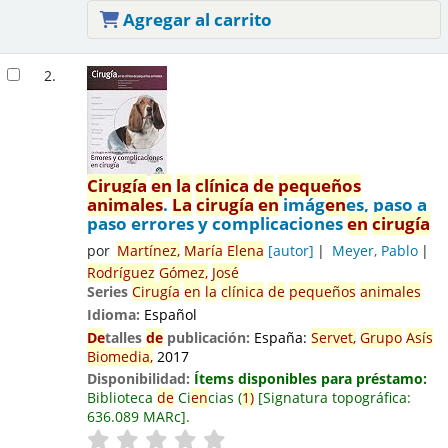
Agregar al carrito
2.
Cirugía
en
la
clínica
de
pequeños
animales
.
La
cirugía
en
imág
en
es, paso a
paso errores y complicaciones
en
cirugía
por
Martínez,
María
El
en
a
[autor]
Meyer, Pablo
Rodríguez
Gómez,
José
Series
Cirugía
en
la
clínica
de
pequeños
animales
Idioma:
Español
De
talles
de
publicación:
España:
Servet,
Grupo
Asís
Biomedia,
2017
Disponibilidad:
Ítems disponibles para préstamo:
Biblioteca
de
Ci
en
cias
(
1)
Signatura topográfica:
636.089 MARc
.