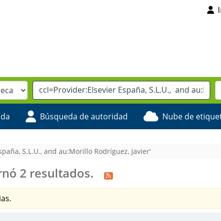
ada
Búsqueda de autoridad
Nube de etique
aña, S.L.U., and au:Morillo Rodríguez, Javier'
nó 2 resultados.
as.