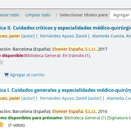
ionar todo
Limpiar todo
Seleccionar títulos para:
ica II. Cuidados críticos y especialidades médico-quirúrgi
uez,
Javier
[autor]
Fernández Ayuso, David
Alameda Cuesta, 
cación:
Barcelona (España):
Elsevier
España,
S.L.U.,
2017
 disponible:
Biblioteca General: En tránsito
(1).
Agregar al carrito
ica I. Cuidados generales y especialidades médico-quirúr
uez,
Javier
[autor]
Fernández Ayuso, David
[autor]
Alameda Cu
cación:
Barcelona (España):
Elsevier
España,
S.L.U.,
2016
ems disponibles para préstamo:
Biblioteca General
(1)
Signatura t
(1 votos)