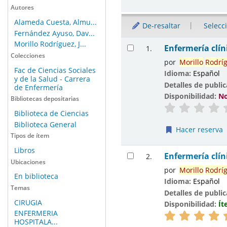
Autores
Alameda Cuesta, Almu...
De-resaltar
Selecc
Fernández Ayuso, Dav...
Resultados
Morillo Rodríguez, J...
Enfermería clín
1.
Colecciones
por
Morillo
Rodríg
Fac de Ciencias Sociales
Idioma:
Español
y de la Salud - Carrera
Detalles de publi
de Enfermería
Disponibilidad:
No
Bibliotecas depositarias
Biblioteca de Ciencias
Biblioteca General
Hacer reserva
Tipos de ítem
Libros
Enfermería clín
2.
Ubicaciones
por
Morillo
Rodríg
En biblioteca
Idioma:
Español
Temas
Detalles de publi
CIRUGIA
Disponibilidad:
Ít
ENFERMERIA
HOSPITALA...