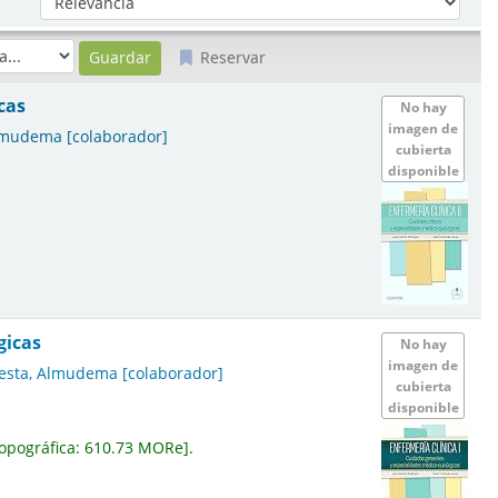
Reservar
cas
No hay
imagen de
Almudema
[colaborador]
cubierta
disponible
gicas
No hay
imagen de
esta, Almudema
[colaborador]
cubierta
disponible
opográfica:
610.73 MORe
.