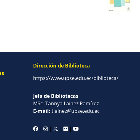
Dirección de Biblioteca
as
https://www.upse.edu.ec/biblioteca/
Jefa de Bibliotecas
MSc. Tannya Lainez Ramírez
E-mail:
tlainez@upse.edu.ec
|
|
|
|